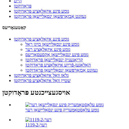
היים
פּראָדוקטן
גומע פּינע איזאָלאַציע פּראָדוקטן
געזונט אַבזאָרפּשאַן ינסאַליישאַן פּראָדוקטן
קאַטעגאָריעס
גומע פּינע איזאָלאַציע פּראָדוקטן
גומע פּינע ינסאַליישאַן בויגן ראָל
גומע פּינע איזאָלאַציע רער
גומע פּינע ינסאַליישאַן אַקסעסאָריעס
קריאָגעניק ינסאַליישאַן פּראָדוקטן
האַלאָגען-פֿרײַע איזאָלאַציע פּראָדוקטן
געזונט אַבזאָרפּשאַן ינסאַליישאַן פּראָדוקטן
גלאז וואָל איזאָלאַציע פּראָדוקטן
שטיין וואָל איזאָלאַציע פּראָדוקטן
אויסגעצייכנטע פּראָדוקטן
גומע עלאַסטאָמעריק פּינע ינסאַליישאַן רער
רער-1119-2