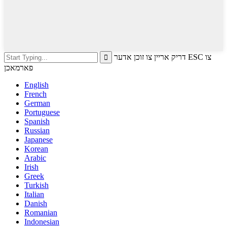
דריק אריין צו זוכן אדער ESC צו
פארמאכן
English
French
German
Portuguese
Spanish
Russian
Japanese
Korean
Arabic
Irish
Greek
Turkish
Italian
Danish
Romanian
Indonesian