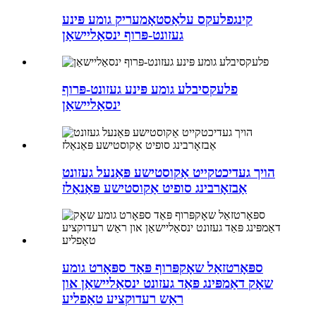
קינגפלעקס עלאַסטאָמעריק גומע פּינע
געזונט-פּרוף ינסאַליישאַן
פלעקסיבלע גומע פּינע געזונט-פּרוף
ינסאַליישאַן
הויך געדיכטקייט אַקוסטישע פּאַנעל געזונט
אַבזאָרבינג סופיט אַקוסטישע פּאַנאַלז
ספּאָרטזאַל שאָקפּרוף פּאַד ספּאָרט גומע
שאָק דאַמפּינג פּאַד געזונט ינסאַליישאַן און
ראַש רעדוקציע טאַפליע