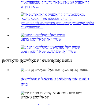
קריאָגעניק גומע פּינע פֿאַר נידעריק טעמפּעראַטור
און הויך ט ...
עלאַסטאָמעריק קריאָגעניק איזאָלאַציע פֿאַר נידעריק
טעמפּעראַטור...
שטיין וואָל ינסאַליישאַן ברעט
שטיין וואָל טערמישע ינסאַליישאַן דעקע
געזונט אַבזאָרפּשאַן ינסאַליישאַן פּראָדוקטן
געזונט אַבזאָרפּשאַן טערמאַל ינסאַליישאַן
בויגן