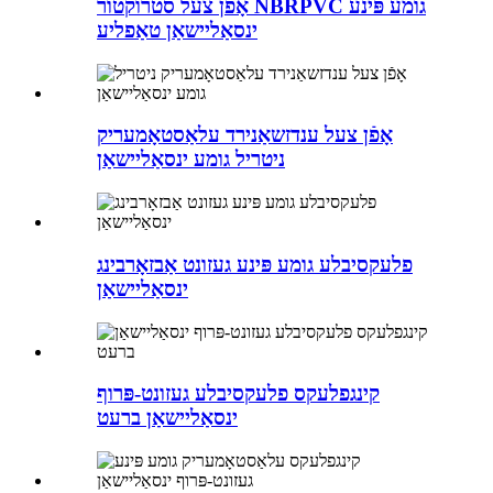
אָפֿן צעל סטרוקטור NBRPVC גומע פּינע
ינסאַליישאַן טאַפליע
אָפֿן צעל ענדזשאַנירד עלאַסטאָמעריק
ניטריל גומע ינסאַליישאַן
פלעקסיבלע גומע פּינע געזונט אַבזאָרבינג
ינסאַליישאַן
קינגפלעקס פלעקסיבלע געזונט-פּרוף
ינסאַליישאַן ברעט