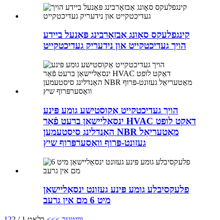
קינגפלעקס סאָונג אַבזאָרבינג פּאַנעל ביידע
הויך געדיכטקייט און נידעריק געדיכטקייט
הויך געדיכטקייט אַקוסטישע גומע פּינע
ינסאַליישאַן ברעט פֿאַר HVAC דאַקט לופט
האַנדלינג סיסטעמען NBR מאַטעריאַל
געזונט-פּרוף וואַסערפּרוף שיץ
פלעקסיבלע גומע פּינע געזונט ינסאַליישאַן
מיט 6 מם אין גרעב
ווייטער >
>>
בלאַט 1 / 2
2
1