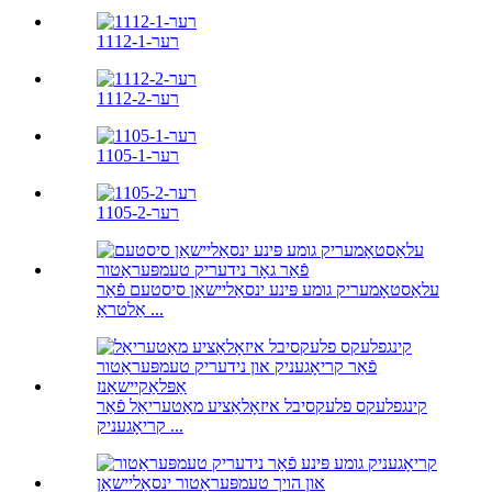
רער-1112-1
רער-1112-2
רער-1105-1
רער-1105-2
עלאַסטאָמעריק גומע פּינע ינסאַליישאַן סיסטעם פֿאַר
אַלטראַ ...
קינגפלעקס פלעקסיבל איזאָלאַציע מאַטעריאַל פֿאַר
קריאָגעניק ...