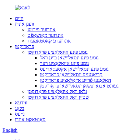
היים
וועגן אונדז
אונדזער פירמע
אונדזער מאַנשאַפֿט
אונדזערע קאַסטאַמערז
פּראָדוקטן
גומע פּינע איזאָלאַציע פּראָדוקטן
גומע פּינע ינסאַליישאַן בויגן ראָל
גומע פּינע איזאָלאַציע רער
גומע פּינע ינסאַליישאַן אַקסעסאָריעס
קריאָגעניק ינסאַליישאַן פּראָדוקטן
האַלאָגען-פֿרײַע איזאָלאַציע פּראָדוקטן
געזונט אַבזאָרפּשאַן ינסאַליישאַן פּראָדוקטן
גלאז וואָל איזאָלאַציע פּראָדוקטן
שטיין וואָל איזאָלאַציע פּראָדוקטן
ווידעא
בלאָג
נייעס
קאָנטאַקט אונדז
English