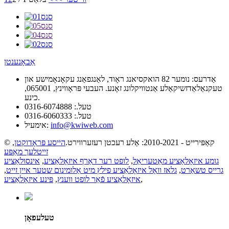
אַבאָנענטן
אַדרעס:
נומער 82 הואקסיאנג ראָוד, לאַנגפאַנג עקאָנאָמישע און
טעקנאַלאַדזשיקאַלע אַנטוויקלונג זאָנע. העבעי פּראָווינץ, 065001,
כינע.
טעל.:
0316-6074888
טעל.:
0316-6060333
info@kwiweb.com
אימעיל:
© קאַפּירייט - 2010-2021: אַלע רעכטן רעזערווירט.
הייסע פּראָדוקטן
,
זייטלעך מאַפּע
גומע איזאָלאַציע מאַטעריאַל
,
לופט רער דאַרף איזאָלאַציע
,
אינסולאַציע
גרייס טשאַרט
,
גלאז וואָל איזאָלאַציע פילץ מיט אַלומינום שטער איין זייט
,
,
איזאָלאַציע פֿאַר לופט ווענץ
,
פּינע איזאָלאַציע
טעלעפאָן